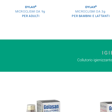
DYLAX
DYLAX
®
®
MICROCLISMI DA 9g
MICROCLISMI DA 3g
PER ADULTI
PER BAMBINI E LATTANTI
IG
Collutorio igienizzant