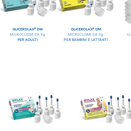
GLICEROLAX
DM
GLICEROLAX
DM
®
®
MICROCLISMI DA 9g
MICROCLISMI DA 3g
C
PER BAMBINI E LATTANTI
PER ADULTI