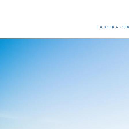
LABORATO
DYNACREN LAB