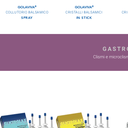
GOLAVIVA
GOLAVIVA
®
®
COLLUTORIO BALSAMICO
CRISTALLI BALSAMICI
CRI
SPRAY
IN STICK
GASTR
Clismi e microclism